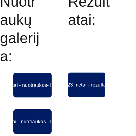
Nuotr
Rezult
aukų 
atai:
galerij
a:
2023 metai - rezultatai
3 metai - nuotraukos- I albumas
3 metai - nuotraukos - II albumas