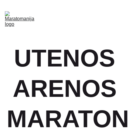
REGISTRACIJOS
Apie mus
Straipsniai
Vaizdo Įrašai
Galerija
Archyvas
Klubas
Kontaktai
UTENOS 
ARENOS 
MARATON