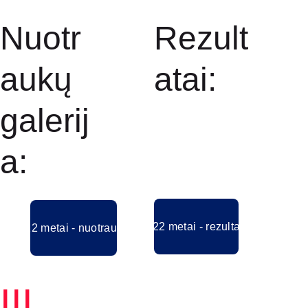
Nuotr
Rezult
aukų 
atai:
galerij
a:
2022 metai - rezultatai
2022 metai - nuotraukos
III 