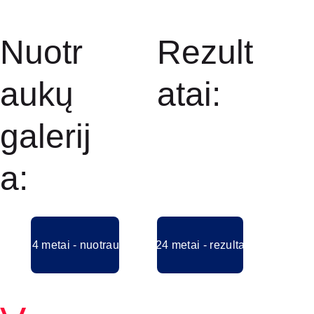
Nuotr
Rezult
aukų 
atai:
galerij
a:
2024 metai - nuotraukos
2024 metai - rezultatai