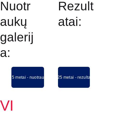
Nuotr
Rezult
aukų 
atai:
galerij
a:
2025 metai - nuotraukos
2025 metai - rezultatai
VI 