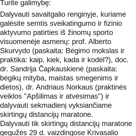
Turite galimybę:
Dalyvauti savaitgalio renginyje, kuriame 
galėsite semtis sveikatingumo ir fizinio 
aktyvumo patirties iš žinomų sporto 
visuomenėje asmenų: prof. Alberto 
Skurvydo (paskaita: Bėgimo mokslas ir 
praktika: kaip, kiek, kada ir kodėl?), doc. 
dr. Sandrija Čapkauskienė (paskaita: 
bėgikų mityba, maistas smegenims ir 
dietos), dr. Andriaus Norkaus (praktinės 
veiklos "Apšilimas ir atvėsimas") ir 
dalyvauti sekmadienį vyksiančiame 
skirtingų distancijų maratone.
Dalyvauti tik skirtingų distancijų maratone 
gegužės 29 d. vaizdingose Krivasalio 