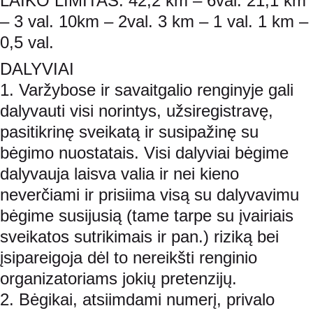
LAIKO LIMITAS: 42,2 km – 6val. 21,1 km 
– 3 val. 10km – 2val. 3 km – 1 val. 1 km – 
0,5 val.
DALYVIAI
1. Varžybose ir savaitgalio renginyje gali 
dalyvauti visi norintys, užsiregistravę, 
pasitikrinę sveikatą ir susipažinę su 
bėgimo nuostatais. Visi dalyviai bėgime 
dalyvauja laisva valia ir nei kieno 
neverčiami ir prisiima visą su dalyvavimu 
bėgime susijusią (tame tarpe su įvairiais 
sveikatos sutrikimais ir pan.) riziką bei 
įsipareigoja dėl to nereikšti renginio 
organizatoriams jokių pretenzijų.
2. Bėgikai, atsiimdami numerį, privalo 