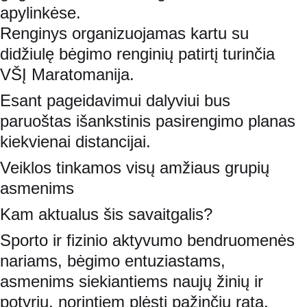
apylinkėse.
Renginys organizuojamas kartu su 
didžiulę bėgimo renginių patirtį turinčia 
VŠĮ Maratomanija.
Esant pageidavimui dalyviui bus 
paruoštas išankstinis pasirengimo planas 
kiekvienai distancijai.
Veiklos tinkamos visų amžiaus grupių 
asmenims
Kam aktualus šis savaitgalis?
Sporto ir fizinio aktyvumo bendruomenės 
nariams, bėgimo entuziastams, 
asmenims siekiantiems naujų žinių ir 
potyrių, norintiem plėsti pažinčių ratą. 