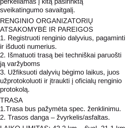
perkeliamas į kitą pasirinktą 
sveikatingumo savaitgalį.
RENGINIO ORGANIZATORIŲ 
ATSAKOMYBĖ IR PAREIGOS
1. Registruoti renginio dalyvius, pagaminti 
ir išduoti numerius.
2. Išmatuoti trasą bei techniškai paruošti 
ją varžyboms
3. Užfiksuoti dalyvių bėgimo laikus, juos 
užprotokoluoti ir įtraukti į oficialų renginio 
protokolą.
TRASA
1.Trasa bus pažymėta spec. ženklinimu.
2. Trasos danga – žvyrkelis/asfaltas.