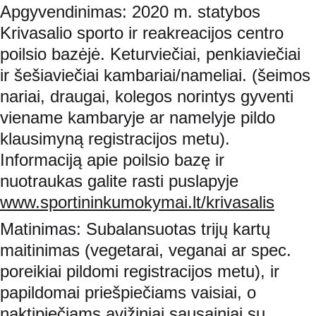
Apgyvendinimas: 2020 m. statybos 
Krivasalio sporto ir reakreacijos centro 
poilsio bazėjė. Keturviečiai, penkiaviečiai 
ir šešiaviečiai kambariai/nameliai. (šeimos 
nariai, draugai, kolegos norintys gyventi 
viename kambaryje ar namelyje pildo 
klausimyną registracijos metu). 
Informaciją apie poilsio bazę ir 
nuotraukas galite rasti puslapyje 
www.sportininkumokymai.lt/krivasalis
Matinimas: Subalansuotas trijų kartų 
maitinimas (vegetarai, veganai ar spec. 
poreikiai pildomi registracijos metu), ir 
papildomai priešpiečiams vaisiai, o 
naktipiečiams avižiniai sausainiai su 