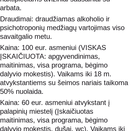
arbata.
Draudimai: draudžiamas alkoholio ir 
psichotroponių medžiagų vartojimas viso 
savaitgalio metu.
Kaina: 100 eur. asmeniui (VISKAS 
ĮSKAIČIUOTA: apgyvendinimas, 
maitinimas, visa programa, bėgimo 
dalyvio mokestis). Vaikams iki 18 m. 
atvykstantiems su šeimos nariais taikoma 
50% nuolaida.
Kaina: 60 eur. asmeniui atvykstant į 
palapinių miestelį (Įskaičiuotas 
maitinimas, visa programa, bėgimo 
dalyvio mokestis, dušai, wc). Vaikams iki 