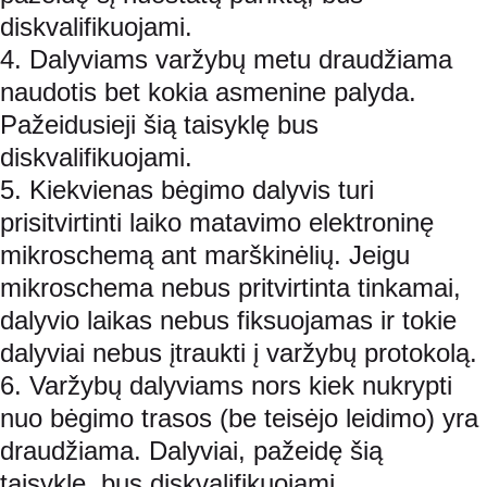
diskvalifikuojami.
4. Dalyviams varžybų metu draudžiama 
naudotis bet kokia asmenine palyda. 
Pažeidusieji šią taisyklę bus 
diskvalifikuojami.
5. Kiekvienas bėgimo dalyvis turi 
prisitvirtinti laiko matavimo elektroninę 
mikroschemą ant marškinėlių. Jeigu 
mikroschema nebus pritvirtinta tinkamai, 
dalyvio laikas nebus fiksuojamas ir tokie 
dalyviai nebus įtraukti į varžybų protokolą.
6. Varžybų dalyviams nors kiek nukrypti 
nuo bėgimo trasos (be teisėjo leidimo) yra 
draudžiama. Dalyviai, pažeidę šią 
taisyklę, bus diskvalifikuojami.