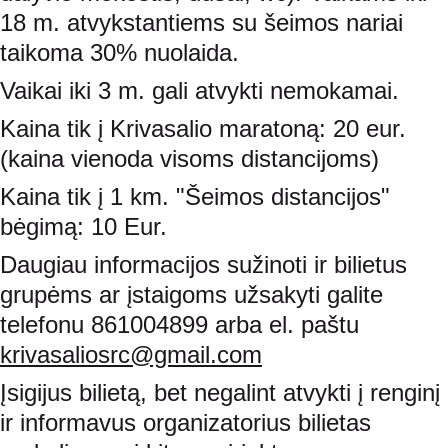
18 m. atvykstantiems su šeimos nariai 
taikoma 30% nuolaida.
Vaikai iki 3 m. gali atvykti nemokamai.
Kaina tik į Krivasalio maratoną: 20 eur. 
(kaina vienoda visoms distancijoms)
Kaina tik į 1 km. "Šeimos distancijos" 
bėgimą: 10 Eur.
Daugiau informacijos sužinoti ir bilietus 
grupėms ar įstaigoms užsakyti galite 
telefonu 861004899 arba el. paštu 
krivasaliosrc@gmail.com
Įsigijus bilietą, bet negalint atvykti į renginį 
ir informavus organizatorius bilietas 