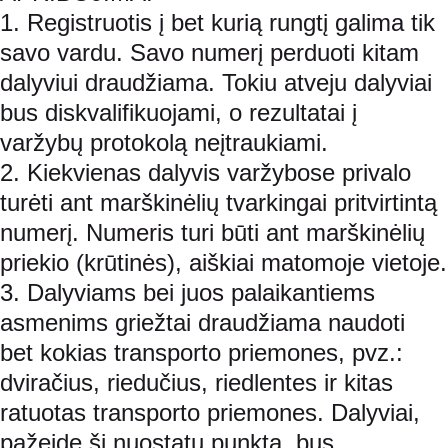
1. Registruotis į bet kurią rungtį galima tik 
savo vardu. Savo numerį perduoti kitam 
dalyviui draudžiama. Tokiu atveju dalyviai 
bus diskvalifikuojami, o rezultatai į 
varžybų protokolą neįtraukiami.
2. Kiekvienas dalyvis varžybose privalo 
turėti ant marškinėlių tvarkingai pritvirtintą 
numerį. Numeris turi būti ant marškinėlių 
priekio (krūtinės), aiškiai matomoje vietoje.
3. Dalyviams bei juos palaikantiems 
asmenims griežtai draudžiama naudoti 
bet kokias transporto priemones, pvz.: 
dviračius, riedučius, riedlentes ir kitas 
ratuotas transporto priemones. Dalyviai, 
pažeidę šį nuostatų punktą, bus 